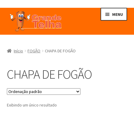
Pular
Pular
MENU
para
para
navegação
o
conteúdo
Início
Início
FOGÃO
CHAPA DE FOGÃO
Contatos
CHAPA DE FOGÃO
CONTATOS
Empresa
Exibindo um único resultado
EMPRESA
Finalizar compra